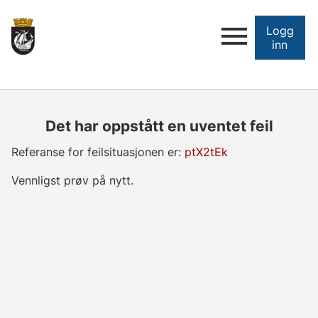
Logg
inn
Det har oppstått en uventet feil
Referanse for feilsituasjonen er:
ptX2tEk
Vennligst prøv på nytt.